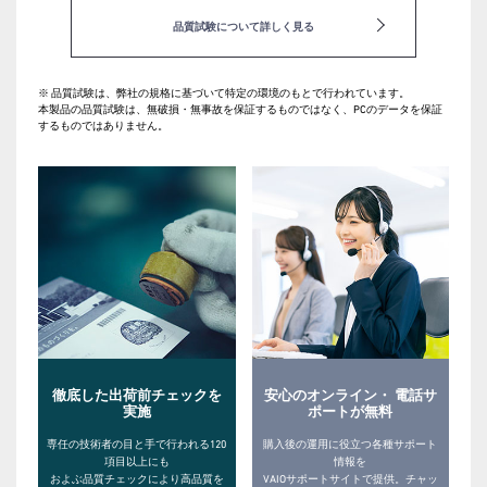
品質試験について詳しく見る
※ 品質試験は、弊社の規格に基づいて特定の環境のもとで行われています。
本製品の品質試験は、無破損・無事故を保証するものではなく、PCのデータを保証
するものではありません。
徹底した出荷前チェックを
安心のオンライン・ 電話サ
実施
ポートが無料
専任の技術者の目と手で行われる120
購入後の運用に役立つ各種サポート
項目以上にも
情報を
およぶ品質チェックにより高品質を
VAIOサポートサイトで提供。チャッ