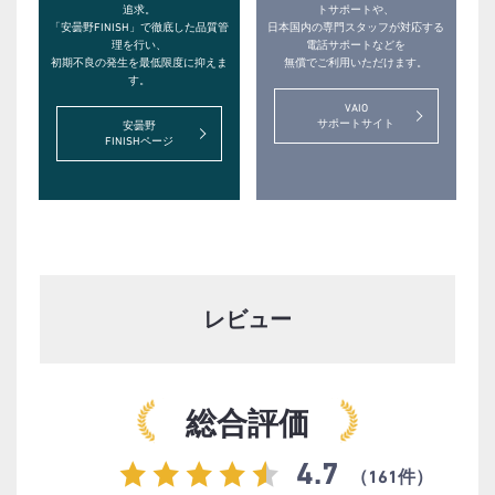
追求。
トサポートや、
「安曇野FINISH」で徹底した品質管
日本国内の専門スタッフが対応する
理を行い、
電話サポートなどを
初期不良の発生を最低限度に抑えま
無償でご利用いただけます。
す。
VAIO
サポートサイト
安曇野
FINISHページ
レビュー
総合評価
4.7
161