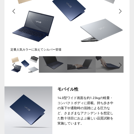
定番人気カラーに加えてシルバー登場
モバイル性
14.0型ワイド画面を約1.23kgの軽量・
コンパクトボディに搭載。持ち歩き中
の落下や通勤時の混雑による圧力な
ど、さまざまなアクシデントを想定し
た数十項目におよぶ厳しい品質試験を
実施しています。