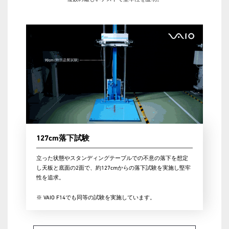
127cm落下試験
立った状態やスタンディングテーブルでの不意の落下を想定
し天板と底面の2面で、約127cmからの落下試験を実施し堅牢
性を追求。
※ VAIO F14でも同等の試験を実施しています。