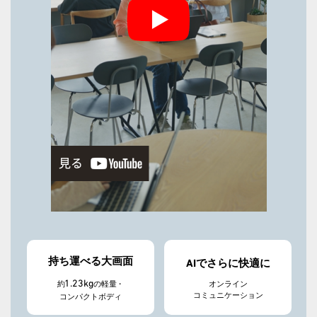
持ち運べる大画面
AIでさらに快適に
1.23kg
オンライン
約
の軽量・
コミュニケーション
コンパクトボディ