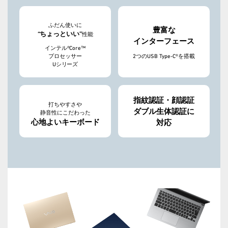
ふだん使いに
豊富な
“ちょっといい”
性能
インターフェース
インテル®Core™
2つのUSB Type-C®を搭載
プロセッサー
Uシリーズ
指紋認証・顔認証
打ちやすさや
ダブル生体認証に
静音性にこだわった
心地よいキーボード
対応