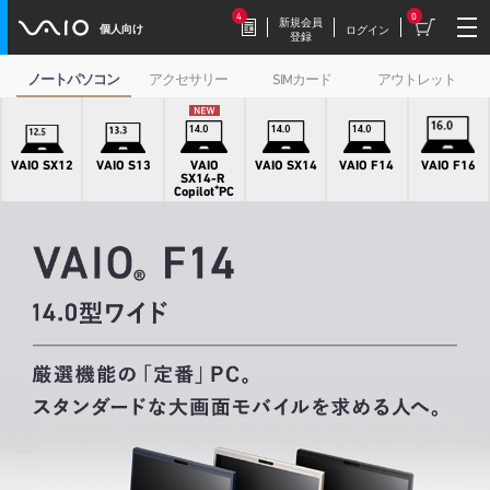
4
0
新規会員
個人向け
ログイン
登録
ノートパソコン
アクセサリー
SIMカード
アウトレット
2026.7.17
豪華特典付き！
特別価格の【VAIO F16 (VJF1618)】169,800円
VAIO SX12
VAIO S13
VAIO
VAIO SX14
VAIO F14
VAIO F16
（税込）
SX14-R
2026.7.9
【VAIOストア限定】トイ・スト
ーリーモデル登場！
VAIO F16/F14に、トイ・ストーリーモデル
が登場。
2026.7.9
毎週木曜更新！
今週だけの特別価格！VAIOストア WEEKLY
SALE