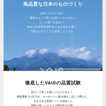
高品質な日本のものづくり
お気に入りの1台を、
愛着をもって長くお使いいただきたい
という想いを込めて、
VAIOは長野県安曇野市にある本社工場で、
丁寧なものづくりを追求しています。
徹底したVAIOの品質試験
安心して長くお使いいただけるよう、
満員電車での圧力や、キーボードへ飲み物をこぼした際など、
さまざまな利用シーンを想定した
複数の厳しいテストで堅牢性を証明。