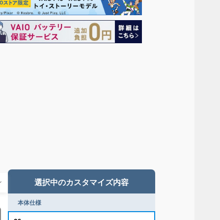
毎週木曜更新！
今週だけの特別価格！VAIOストア WEEKLY
SALE
2026.6.18
【期間限定】アウトレットセー
ル！
今だけさらにお得なOUTLET SALE！
※2026/8/31（月）午前9:59まで
選択中のカスタマイズ内容
本体仕様