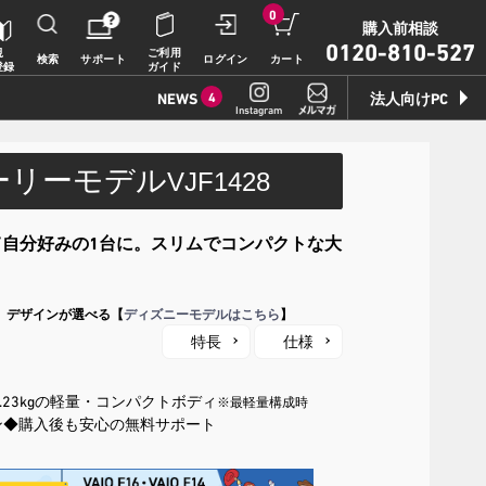
0
購入前相談
0120-810-527
規
ご利用
検索
サポート
ログイン
カート
登録
ガイド
NEWS
4
法人向けPC
Instagram
ストーリーモデル
VJF1428
2026.7.17
豪華特典付き！
特別価格の【VAIO F16 (VJF1618)】169,800
自分好みの1台に。スリムでコンパクトな大
円（税込）
」デザインが選べる【
ディズニーモデルはこちら
】
2026.7.9
特長
仕様
【VAIOストア限定】トイ・スト
ーリーモデル登場！
VAIO F16/F14に、トイ・ストーリーモデル
.23kgの軽量・コンパクトボディ
※最軽量構成時
が登場。
ン
◆購入後も安心の無料サポート
2026.7.9