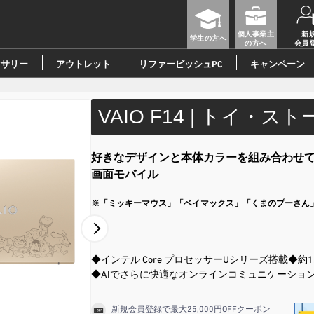
個人事業主
新
学生の方へ
の方へ
会員
セサリー
アウトレット
リファービッシュPC
キャンペーン
VAIO F14 | トイ・
好きなデザインと本体カラーを組み合わせて
画面モバイル
※「ミッキーマウス」「ベイマックス」「くまのプーさん
◆インテル Core プロセッサーUシリーズ搭載
◆約1
◆AIでさらに快適なオンラインコミュニケーショ
新規会員登録で最大25,000円OFFクーポン