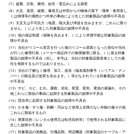
（7）盗難、詐欺、横領、紛失・置忘れによる損害
（8）火災、落雷、破裂、爆発又は外部からの物体の落下・飛来・衝突若し
くは倒壊等の偶然かつ外来の事由により生じた対象製品の故障や不具合
（9）天災又は不可抗力（地震、噴火及び津波を含みますが、これらに限り
ません。）により生じた対象製品の故障や不具合
（10）他の保証制度（保険を含みます。）により求償可能な対象製品の故
障や不具合
（11）当社がリコール宣言を行った後のリコール原因となった部位や当社
が行った修理行為（メーカー保証内での無償修理に限る。）に係る対象
製品の故障や不具合（但し、本号は、当社の対象製品製造者としての責
任を免除するものではありません。）
（12）当社の了解なく修理、加工、改造（端末識別番号（シリアル・ナン
バー）の除去及び改変を含みます。）等がなされている対象製品の故障
や不具合
（13）サビ、カビ、むれ、腐敗、劣化、変質、変色、電池の液漏れ、その
他これらに類似の事由に起因する対象製品の故障や不具合
（14）昆虫等に起因する対象製品の故障や不具合
（15）かき傷・すり傷・剥離・凹みなど使用上支障のない外観の傷その他
これらに類似するもの
（16）商業目的（レンタル使用又は転売目的等）で使用される対象製品に
生じた故障や不具合
（17）対象製品の装飾品、付属品類、周辺機器（対象製品のケーブル・ア