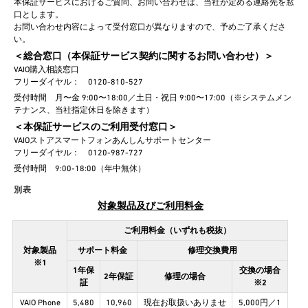
本保証サービスにおけるご質問、お問い合わせは、当社が定める連絡先を窓
口とします。
お問い合わせ内容によって受付窓口が異なりますので、予めご了承くださ
い。
＜総合窓口（本保証サービス契約に関するお問い合わせ）＞
VAIO購入相談窓口
フリーダイヤル： 0120-810-527
受付時間 月〜金 9:00〜18:00／土日・祝日 9:00〜17:00（※システムメン
テナンス、当社指定休日を除きます）
＜本保証サービスのご利用受付窓口＞
VAIOストアスマートフォンあんしんサポートセンター
フリーダイヤル： 0120-987-727
受付時間 9:00-18:00（年中無休）
別表
対象製品及びご利用料金
ご利用料金（いずれも税抜）
対象製品
サポート料金
修理交換費用
※1
1年保
交換の場合
2年保証
修理の場合
証
※2
VAIO Phone
5,480
10,960
現在お取扱いありませ
5,000円／1