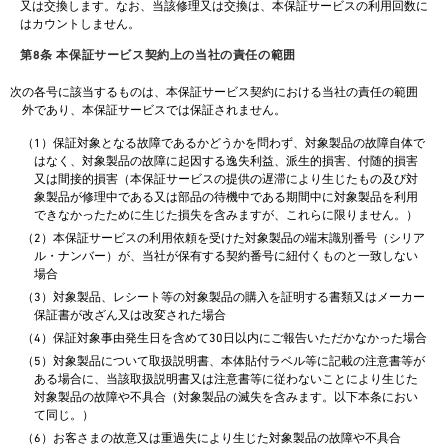
又は交換します。なお、当該修理又は交換は、本保証サービスの利用回数に
はカウントしません。
第8条 本保証サービス契約上の当社の責任の範囲
次の各号に該当するものは、本保証サービス契約における当社の責任の範囲
外であり、本保証サービスでは保証されません。
（1）保証対象となる故障であるかどうかを問わず、対象製品の故障自体で
はなく、対象製品の故障に起因する逸失利益、派生的損害、付随的損害
又は間接的損害（本保証サービスの提供の遅滞により生じたもの及び対
象製品が修理中である又は部品の待機中である期間中に対象製品を利用
できなかったために生じた損失を含みますが、これらに限りません。）
（2）本保証サービスの利用依頼を受けた対象製品の端末識別番号（シリア
ル・ナンバー）が、当社が保有する契約番号に紐付くものと一致しない
場合
（3）対象製品、レシート等の対象製品の購入を証明する書類又はメーカー
保証書が改ざん又は改変された場合
（4）保証対象事由発生日を含めて30日以内にご報告いただかなかった場合
（5）対象製品について取扱説明書、本体貼付ラベル等に記載の注意書等が
ある場合に、当該取扱説明書又は注意書等に従わないことにより生じた
対象製品の故障や不具合（対象製品の滅失を含みます。以下本条におい
て同じ。）
（6）お客さまの故意又は重過失により生じた対象製品の故障や不具合