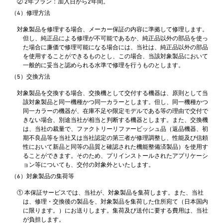
② 2年プラン：加入日から2年間。
（4）修理方法
対象製品を修理する場合、メーカー保証の内容に準拠して修理します。
但し、純正品による修理が不可能であるか、純正品以外の部品を使っ
た場合に廉価で修理可能になる場合には、当社は、純正品以外の部品
を使用することができるものとし、この場合、当該対象製品において
一般的に妥当と認められる水準で修理を行うものとします。
（5）交換方法
対象製品を交換する場合、交換機として交付する機器は、原則として当
該対象製品と同一機種かつ同一カラーとします。但し、同一機種かつ
同一カラーの機器が、在庫不足や限定モデルである等の理由で交付で
きない場合、別途当社が相当と判断する機器とします。また、交換機
は、当社の裁量で、ファクトリーリファービッシュ品（返品機器、初
期不良品等を当社又は当社認定の第三者が修理調整し、性能及び信頼
性において新品と同等の品質と確認された機能整備済製品）を使用す
ることができます。そのため、プリインストールされたアプリケーシ
ョン等についても、交付の対象外といたします。
（6）対象製品の集荷等
① 本保証サービスでは、当社が、対象製品を集荷します。また、当社
は、修理・交換後の製品を、対象製品を集荷した住所宛て（日本国内
に限ります。）にお送りします。集荷及び送付に要する費用は、当社
が負担します。