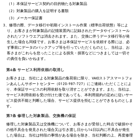
（1）本保証サービス契約の目的物たる対象製品
（2）対象製品の購入を証明する書類
（3）メーカー保証書
3、修理の際、データ移行や初期インストール作業（標準出荷状態）等によ
り、お客さまが対象製品の記憶装置内に記録されたデータやインストール
されたソフトウエアは消去されます。また、交換に伴うデータ移行等が発
生した場合も同様です。お客さまは本保証サービスを依頼する際には、必
ず事前にデータのバックアップ等を行っていただくものとし、当社は、お
客さまがこれらを怠ったことによる損失・損害などにつきましては一切そ
の責任を負いかねます。
第6条 サービス利用依頼の取消し
お客さまは、当社による対象製品の集荷前に限り、VAIOストアスマートフォ
ンあんしんサポートセンター（0120-987-727）にご連絡いただくことによ
り、本保証サービスの利用依頼を取り消すことができます。また、当社は、
サービス利用依頼を受け付けた後であっても、本利用規約の定めに従いサー
ビス提供不能と判断した場合、サービス提供を拒むことができるものとしま
す。
第7条 修理した対象製品、交換機の保証
修理した対象製品又は交換機について、お客さまが受領した時点で破損やそ
の他不具合を発見された場合又は引き渡し日から14日以内に不具合が発生
した場合は、当社は特段の事情がある場合を除き、当社判断の上、再度修理