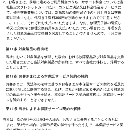
2、お客さまは、前項に定めるご利用料金のうち、サポート料金については当
社指定のクレジットカード払い、コンビニ決済又は料金払込みサービスに
て、修理交換費用については、対象製品の修理完了後の引渡し時又は交換
時に現金（なお、代引き手数料300円が別途かかりますのでご注意くださ
い。）にて、それぞれお支払いいただきます。なお、修理完了後の引渡し
時又は交換時に修理交換費用をお支払いいただけない場合には、修理を完
了した対象製品及び交換機をお渡しすることができませんので、十分ご注
意ください。
第11条 対象製品の所有権
当社において対象製品を修理した場合における故障部品及び対象製品を交換
した場合における当該対象製品の所有権は、すべて当社に移転し、帰属する
こととします。
第12条 お客さまによる本保証サービス契約の解約
お客さまは、民法等の法律に基づきお客さまが本保証サービス契約を遡及的
に取り消し又は解除する場合、及び、当社が別途定める手続きにより対象製
品の返品を行った場合を除き、本保証サービス契約成立後は、本保証サービ
スを解約することはできません。
第13条 当社による本保証サービス契約の解除
当社は、次の第1号又は第2号の場合、お客さまに催告することなく直ちに、
また、第3号の場合には同号所定の催告を行ったうえで、本保証サービス契