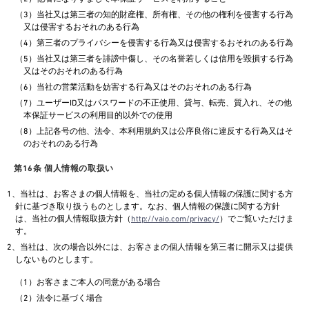
（3）当社又は第三者の知的財産権、所有権、その他の権利を侵害する行為
又は侵害するおそれのある行為
（4）第三者のプライバシーを侵害する行為又は侵害するおそれのある行為
（5）当社又は第三者を誹謗中傷し、その名誉若しくは信用を毀損する行為
又はそのおそれのある行為
（6）当社の営業活動を妨害する行為又はそのおそれのある行為
（7）ユーザーID又はパスワードの不正使用、貸与、転売、質入れ、その他
本保証サービスの利用目的以外での使用
（8）上記各号の他、法令、本利用規約又は公序良俗に違反する行為又はそ
のおそれのある行為
第16条 個人情報の取扱い
1、当社は、お客さまの個人情報を、当社の定める個人情報の保護に関する方
針に基づき取り扱うものとします。なお、個人情報の保護に関する方針
は、当社の個人情報取扱方針（
http://vaio.com/privacy/
）でご覧いただけま
す。
2、当社は、次の場合以外には、お客さまの個人情報を第三者に開示又は提供
しないものとします。
（1）お客さまご本人の同意がある場合
（2）法令に基づく場合