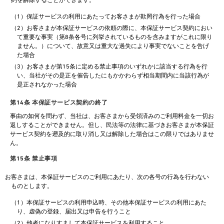
約を解除することができます。
（1）保証サービスの利用にあたってお客さまが欺罔行為を行った場合
（2）お客さまが本保証サービスの依頼の際に、本保証サービス契約におい
て重要な事実（第8条各号に列挙されているものを含みますがこれに限り
ません。）について、故意又は重大な過失により事実でないことを告げ
た場合
（3）お客さまが第15条に定める禁止事項のいずれかに該当する行為を行
い、当社がその是正を催告したにもかかわらず相当期間内に当該行為が
是正されなかった場合
第14条 本保証サービス契約の終了
事由の如何を問わず、当社は、お客さまから受領済みのご利用料金を一切お
返しすることができません。但し、民法等の法律に基づきお客さまが本保証
サービス契約を遡及的に取り消し又は解除した場合はこの限りではありませ
ん。
第15条 禁止事項
お客さまは、本保証サービスのご利用にあたり、次の各号の行為を行わない
ものとします。
（1）本保証サービスの利用申込時、その他本保証サービスの利用にあた
り、虚偽の登録、届出又は申告を行うこと
（2）他者になりすまして本保証サービスを利用すること