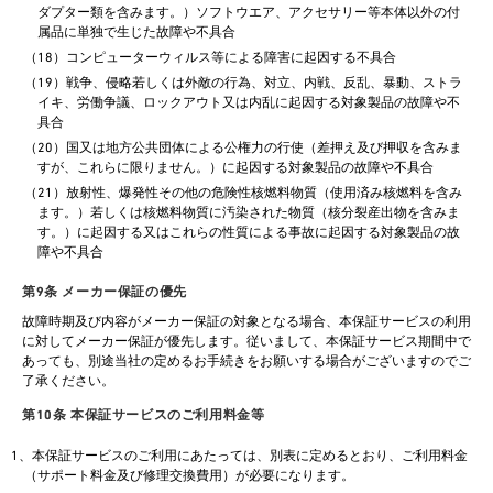
ダプター類を含みます。）ソフトウエア、アクセサリー等本体以外の付
属品に単独で生じた故障や不具合
（18）コンピューターウィルス等による障害に起因する不具合
（19）戦争、侵略若しくは外敵の行為、対立、内戦、反乱、暴動、ストラ
イキ、労働争議、ロックアウト又は内乱に起因する対象製品の故障や不
具合
（20）国又は地方公共団体による公権力の行使（差押え及び押収を含みま
すが、これらに限りません。）に起因する対象製品の故障や不具合
（21）放射性、爆発性その他の危険性核燃料物質（使用済み核燃料を含み
ます。）若しくは核燃料物質に汚染された物質（核分裂産出物を含みま
す。）に起因する又はこれらの性質による事故に起因する対象製品の故
障や不具合
第9条 メーカー保証の優先
故障時期及び内容がメーカー保証の対象となる場合、本保証サービスの利用
に対してメーカー保証が優先します。従いまして、本保証サービス期間中で
あっても、別途当社の定めるお手続きをお願いする場合がございますのでご
了承ください。
第10条 本保証サービスのご利用料金等
1、本保証サービスのご利用にあたっては、別表に定めるとおり、ご利用料金
（サポート料金及び修理交換費用）が必要になります。