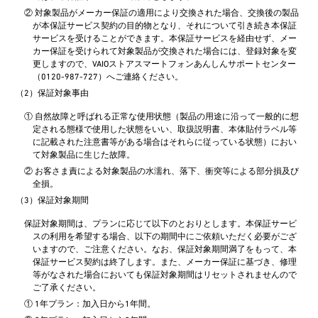
② 対象製品がメーカー保証の適用により交換された場合、交換後の製品
が本保証サービス契約の目的物となり、それについて引き続き本保証
サービスを受けることができます。本保証サービスを経由せず、メー
カー保証を受けられて対象製品が交換された場合には、登録対象を変
更しますので、VAIOストアスマートフォンあんしんサポートセンター
（0120-987-727）へご連絡ください。
（2）保証対象事由
① 自然故障と呼ばれる正常な使用状態（製品の用途に沿って一般的に想
定される態様で使用した状態をいい、取扱説明書、本体貼付ラベル等
に記載された注意書等がある場合はそれらに従っている状態）におい
て対象製品に生じた故障。
② お客さま責による対象製品の水濡れ、落下、衝突等による部分損及び
全損。
（3）保証対象期間
保証対象期間は、プランに応じて以下のとおりとします。本保証サービ
スの利用を希望する場合、以下の期間中にご依頼いただく必要がござ
いますので、ご注意ください。なお、保証対象期間満了をもって、本
保証サービス契約は終了します。また、メーカー保証に基づき、修理
等がなされた場合においても保証対象期間はリセットされませんので
ご了承ください。
① 1年プラン：加入日から1年間。