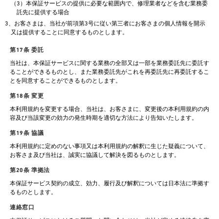
（3）本保証サービスの提供に必要な範囲内で、修理業者などを含む業務委
託先に提供する場合
3、お客さまは、当社が前項第3号に従い第三者にお客さまの個人情報を開示
又は提供することに同意するものとします。
第17条 委託
当社は、本保証サービスに関する業務の全部又は一部を業務委託先に委託す
ることができるものとし、また業務委託先がこれを再委託先に再委託するこ
とを同意することができるものとします。
第18条 変更
本利用規約を変更する場合、当社は、お客さまに、変更後の本利用規約の内
容及び当該変更の効力の発生時期を適切な方法により告知いたします。
第19条 協議
本利用規約に定めのない事項又は本利用規約の解釈に生じた疑義について、
お客さま及び当社は、誠実に協議して解決を図るものとします。
第20条 準拠法
本保証サービス契約の成立、効力、履行及び解釈については日本法に準拠す
るものとします。
連絡窓口