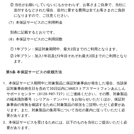
② 当社がお願いしていないにもかかわらず、お客さまご自身で、当社に
送付するなどされた場合、送付に要する費用は全てお客さまのご負担
になりますので、ご注意ください。
（7）本保証サービスのご利用料金
別表に記載するとおりです。
（8）本保証サービスのご利用回数
① 1年プラン：保証対象期間中、最大2回までのご利用となります。
② 2年プラン：加入1年目及び2年目それぞれ最大2回までのご利用となり
ます。
第5条 本保証サービスの依頼方法
1、本保証サービス期間中に対象製品に保証対象事由が発生した場合、当該保
証対象事由発生日を含めて30日以内にVAIOストアスマートフォンあんしん
サポートセンター（0120-987-727）にご連絡ください。その際、対象製品
の端末識別番号（シリアル・ナンバー）をお知らせいただくほか、保証対
象事由の有無を確認するために対象製品の状況をご説明いただく必要があ
ります。また、対象製品の集荷等について当社の案内に従っていただく必
要があります。
2、本保証サービスを受けるためには、以下のものを当社にご提出いただく必
要があります。