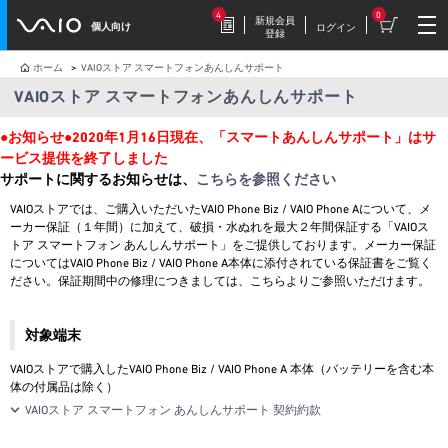
4
0
新規会員
個人向け
ログイン
登録
ホーム
>
VAIOストア スマートフォンあんしんサポート
VAIOストア スマートフォンあんしんサポート
2026.7.17
豪華特典付き！
●お知らせ●2020年1月16日現在、「スマートあんしんサポート」はサ
特別価格の【VAIO F16 (VJF1618)】169,800円
ービス提供を終了しました
（税込）
サポートに関するお知らせは、
こちらを参照ください
VAIOストアでは、ご購入いただいたVAIO Phone Biz / VAIO Phone Aについて、メ
ーカー保証（１年間）に加えて、破損・水ぬれを最大２年間保証する「VAIOス
2026.7.9
トア スマートフォン あんしんサポート」をご提供しております。メーカー保証
【VAIOストア限定】トイ・スト
についてはVAIO Phone Biz / VAIO Phone A本体に添付されている保証書をご覧く
ーリーモデル登場！
ださい。保証期間中の修理につきましては、こちらよりご参照いただけます。
VAIO F16/F14に、トイ・ストーリーモデル
が登場。
対象端末
VAIOストアで購入したVAIO Phone Biz / VAIO Phone A 本体（バッテリーを含む本
2026.7.9
体の付属品は除く）
毎週木曜更新！
VAIOストア スマートフォン あんしんサポート 契約約款
今週だけの特別価格！VAIOストア WEEKLY
SALE