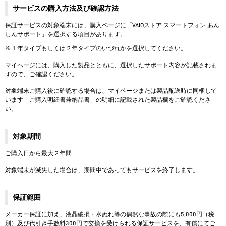
サービスの購入方法及び確認方法
保証サービスの対象端末には、購入ページに「VAIOストア スマートフォン あん
しんサポート」を選択する項目があります。
2026.6.18
【期間限定】アウトレットセー
※１年タイプもしくは２年タイプのいづれかを選択してください。
ル！
マイページには、購入した製品とともに、選択したサポート内容が記載されま
今だけさらにお得なOUTLET SALE！
すので、ご確認ください。
※2026/8/31（月）午前9:59まで
対象端末ご購入後に確認する場合は、マイページまたは製品配送時に同梱して
います「ご購入明細書兼納品書」の明細に記載された製品欄をご確認くださ
い。
対象期間
ご購入日から最大２年間
対象端末が滅失した場合は、期間中であってもサービスを終了します。
保証範囲
メーカー保証に加え、液晶破損・水ぬれ等の偶然な事故の際にも5,000円（税
別）及び代引き手数料300円で交換を受けられる保証サービスを、有償にてご