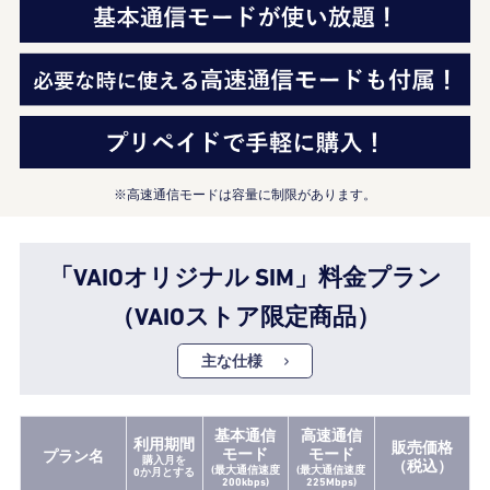
2026.6.18
【期間限定】アウトレットセー
ル！
今だけさらにお得なOUTLET SALE！
※2026/8/31（月）午前9:59まで
※高速通信モードは容量に制限があります。
「VAIOオリジナル SIM」料金プラン
（VAIOストア限定商品）
主な仕様
基本通信
高速通信
利用期間
販売価格
モード
モード
プラン名
購入月を
（税込）
(最大通信速度
(最大通信速度
0か月とする
200kbps)
225Mbps)