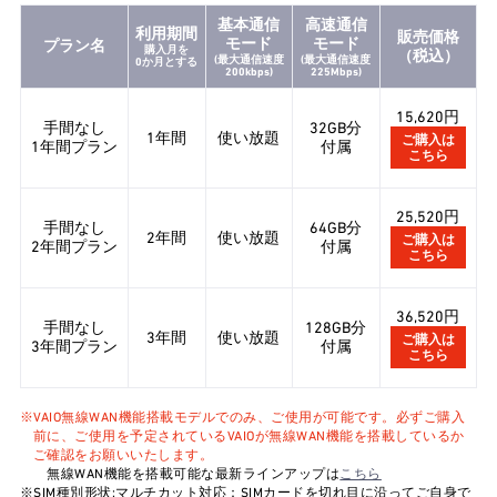
基本通信
高速通信
利用期間
販売価格
モード
モード
プラン名
購入月を
（税込）
(最大通信速度
(最大通信速度
0か月とする
200kbps)
225Mbps)
15,620円
手間なし
32GB分
1年間
使い放題
ご購入は
1年間プラン
付属
こちら
25,520円
手間なし
64GB分
2年間
使い放題
ご購入は
2年間プラン
付属
こちら
36,520円
手間なし
128GB分
3年間
使い放題
ご購入は
3年間プラン
付属
こちら
※VAIO無線WAN機能搭載モデルでのみ、ご使用が可能です。必ずご購入
前に、ご使用を予定されているVAIOが無線WAN機能を搭載しているか
ご確認をお願いいたします。
無線WAN機能を搭載可能な最新ラインアップは
こちら
※SIM種別形状:マルチカット対応：SIMカードを切れ目に沿ってご自身で