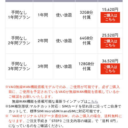
15,620円
手間なし
32GB分
1年間
使い放題
ご購入は
1年間プラン
付属
こちら
25,520円
手間なし
64GB分
2年間
使い放題
ご購入は
2年間プラン
付属
こちら
36,520円
手間なし
128GB分
3年間
使い放題
ご購入は
3年間プラン
付属
こちら
※VAIO無線WAN機能搭載モデルでのみ、ご使用が可能です。必ずご購入
前に、ご使用を予定されているVAIOが無線WAN機能を搭載しているか
ご確認をお願いいたします。
無線WAN機能を搭載可能な最新ラインアップは
こちら
※SIM種別形状:マルチカット対応：SIMカードを切れ目に沿ってご自身で
カットして、標準SIM/microSIM/nanoSIMに対応可能です。
※「VAIOオリジナル LTEデータ通信SIM」 のみご購入の場合、送料無料に
なります。
ご注文手続き「STEP3 ご注文内容の確認」で「送料 0円」
になっているのをご確認ください。