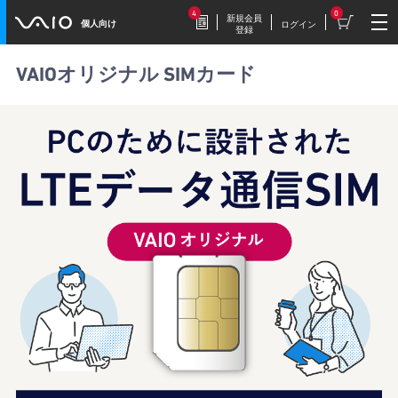
4
0
新規会員
個人向け
ログイン
登録
VAIOオリジナル SIMカード
2026.7.17
豪華特典付き！
特別価格の【VAIO F16 (VJF1618)】169,800円
（税込）
2026.7.9
【VAIOストア限定】トイ・スト
ーリーモデル登場！
VAIO F16/F14に、トイ・ストーリーモデル
が登場。
2026.7.9
毎週木曜更新！
今週だけの特別価格！VAIOストア WEEKLY
SALE