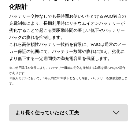
化設計
バッテリー交換なしでも長時間お使いいただけるVAIO独自の
充電制御により、長期利用時にリチウムイオンバッテリーが
劣化することで起こる実駆動時間の著しい低下やバッテリー
パックの膨れを抑制します。
これら高信頼性バッテリー技術を背景に、VAIOは通常のメー
カー保証の範囲にて、バッテリー故障や膨れに加え、劣化に
より低下する一定期間後の満充電容量を保証します。
※ご使用環境や条件により、バッテリー機能の劣化を抑制する効果を得られない場合
があります。
※個人モデルにおいて、3年以内に80%以下となった場合、バッテリーを無償交換しま
す。
より長く使っていただく工夫
汚れにくく、摩耗しにくいキートップ