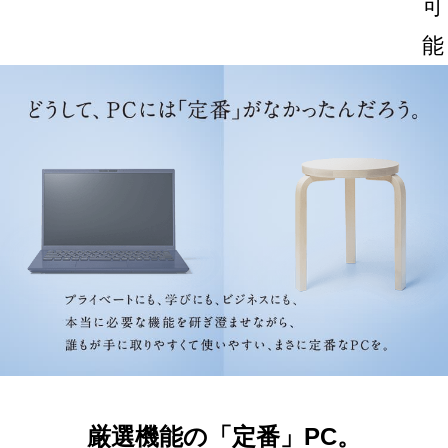
可
能
2026.6.18
【期間限定】アウトレットセー
ル！
今だけさらにお得なOUTLET SALE！
※2026/8/31（月）午前9:59まで
厳選機能の「定番」PC。