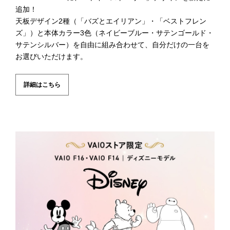
追加！
天板デザイン2種（「バズとエイリアン」・「ベストフレン
詳細はこちら
ズ」）と本体カラー3色（ネイビーブルー・サテンゴールド・
サテンシルバー）を自由に組み合わせて、自分だけの一台を
お選びいただけます。
詳細はこちら
Type-C 4Kマルチモニタードッキングステ
ーション
電源や4Kディスプレイ、有線LANなどをまとめて接続できま
す。
Type-Cプラグ収納式ACアダプター
* 別売
同梱のACアダプターよりさらに持ち運びに優れた、小型の
詳細はこちら
Type-Cプラグ収納式ACアダプターもご用意。
* 別売