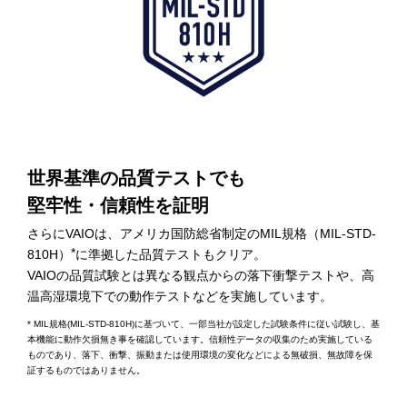
世界基準の品質テストでも
堅牢性・信頼性を証明
さらにVAIOは、アメリカ国防総省制定のMIL規格（MIL-STD-
*
810H）
に準拠した品質テストもクリア。
VAIOの品質試験とは異なる観点からの落下衝撃テストや、高
温高湿環境下での動作テストなどを実施しています。
* MIL規格(MIL-STD-810H)に基づいて、一部当社が設定した試験条件に従い試験し、基
本機能に動作欠損無き事を確認しています。信頼性データの収集のため実施している
ものであり、落下、衝撃、振動または使用環境の変化などによる無破損、無故障を保
証するものではありません。