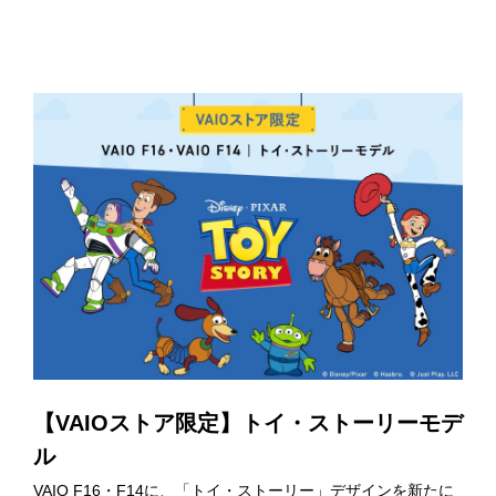
Type-C ドッキングステーション
電源やディスプレイ、有線LANなどをまとめて接続できま
す。
* 別売
のぞき見防止フィルター
詳細はこちら
【VAIOストア限定】トイ・ストーリーモデ
斜め方向からは画面が真っ暗に見えるので、カフェなどで他
ル
の人の目が気になる方に最適。
* 別売
VAIO F16・F14に、「トイ・ストーリー」デザインを新たに