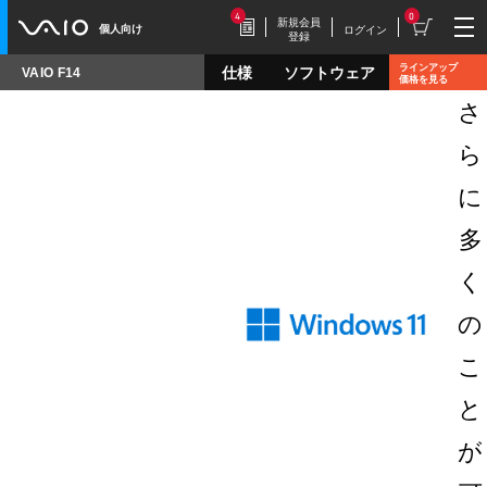
4
0
新規会員
個人向け
ログイン
登録
ラインアップ
仕様
ソフトウェア
VAIO F14
価格を見る
さ
2026.7.17
豪華特典付き！
ら
特別価格の【VAIO F16 (VJF1618)】169,800円
（税込）
に
多
2026.7.9
く
【VAIOストア限定】トイ・スト
ーリーモデル登場！
の
VAIO F16/F14に、トイ・ストーリーモデル
が登場。
こ
と
2026.7.9
毎週木曜更新！
が
今週だけの特別価格！VAIOストア WEEKLY
SALE