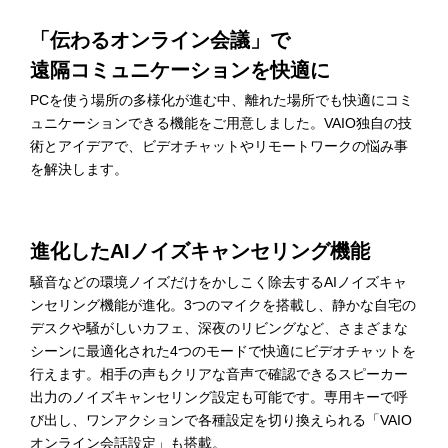
「伝わるオンライン会議」で
遠隔コミュニケーションを快適に
PCを使う場所の多様化が進む中、離れた場所でも快適にコミ
ュニケーションできる機能をご用意しました。VAIO独自の技
術とアイデアで、ビデオチャットやリモートワークの悩み事
を解決します。
進化したAIノイズキャンセリング機能
心地よいキーボード
騒音などの環境ノイズだけをかしこく除去するAIノイズキャ
ンセリング機能が進化。3つのマイクを搭載し、静かな自宅の
PCの使用において触れる時間の長いキーボードは、使い心
デスクや騒がしいカフェ、深夜のリビングなど、さまざまな
地を決める重要なパーツです。画面を開くとキーボードが打
シーンに最適化された4つのモードで快適にビデオチャットを
ちやすい角度に傾く「チルトアップ機構」、耳障りなタイプ
行えます。相手の声もクリアな音声で確認できるスピーカー
音を低減する静音性、各キーの上面をわずかにくぼませて指
出力のノイズキャンセリング設定も可能です。専用キーで呼
先にフィットさせるといった工夫が、日々のテキスト入力を
び出し、ワンアクションで各種設定を切り換えられる「VAIO
より快適なものにします。
オンライン会話設定」も搭載。