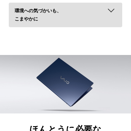
キーボードのキーひとつひとつを、特別配合したUV硬化塗
環境への気づかいも、
強くうつくしいフラットアルミパームレス
装でしっかりとコーティング。キートップの文字が消えにく
こまやかに
ト
いレーザー刻印だから、いつまでもうつくしいキートップを
環境配慮設計
維持します。
パームレストはアルミ合金製。細かいヘアラインが、うつく
省電力設計だけでなく、外装部（液晶を除く）の約50%に無
しさと質感を高めています。キズに強くなる表面処理によ
塗装材を採用することで、環境負荷の大きい塗装工程を大幅
り、長く使ってもその輝きは変わりません。
に削減しました。さらに、ボトムケース全体（使用するプラ
スチック総質量の約10%）に再生材*を使用することで、循
環型社会の実現を目指します。
* 再生原料由来の異色点が見られる場合があります。
環境に配慮した電子マニュアルを推奨
取扱説明書類は、電子版の選択*が可能です。紙の使用量を
減らすことで廃棄物やCO2排出量の削減につながるだけでな
く、スマートフォンなどさまざまな端末からアクセスでき、
ほんとうに必要な
困ったときに検索も容易になります。さらに、包装材のプラ