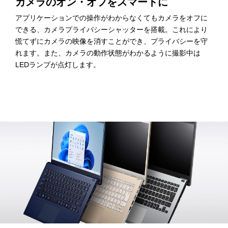
カメラのオン・オフをスマートに
部屋の照明や採光の状態などに合わせて、画面上の顔の明る
アプリケーションでの操作がわからなくてもカメラをオフに
自動フレーミング機能
さを適度に調整します。
できる、カメラプライバシーシャッターを搭載。これにより
慌てずにカメラの映像を消すことができ、プライバシーを守
使っている人の顔が、最適な大きさで中央に表示されるよう
れます。また、カメラの動作状態がわかるように撮影中は
に自動で調節します。
LEDランプが点灯します。