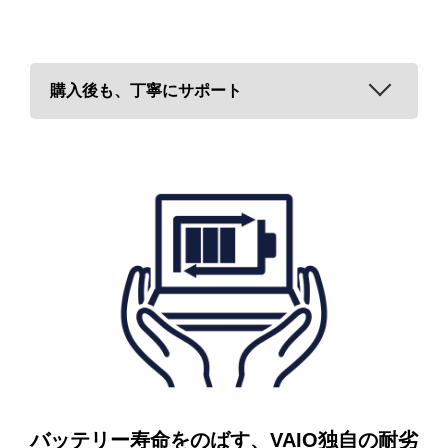
購入後も、丁寧にサポート
困ったとき、すぐに相談できる安心のサポ
ート体制
お好みに合わせた設定をわかりやすくガイ
ご購入いただいたVAIOで分からないことがあれば、
VAIOサ
ド
ポートサイト
をチェック。気軽に質問できるチャットサポー
トや、日本国内の専門スタッフが対応する電話サポートを無
初めてVAIOをお使いになるときもご安心ください。VAIO
償でご利用いただけます。インターネットを通じてお客さま
User Guide Utilityが設定をサポートします。VAIO F14の大
のPC画面をオペレーターのPC画面に表示し、同じ画面を見
画面をより快適に使っていただくための「目に優しいモー
ながらご説明するリモートサポートも行っています。
ド」や「文字の大きさ」をはじめ、お好みに合わせた設定も
可能です。
VAIOサポートサイト
バッテリー寿命をのばす、
VAIO独自の耐劣
VAIOオーナーサイト