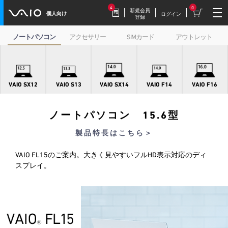
4
0
新規会員
個人向け
ログイン
登録
ノートパソコン
アクセサリー
SIMカード
アウトレット
2026.7.17
豪華特典付き！
特別価格の【VAIO F16 (VJF1618)】169,800円
（税込）
VAIO SX12
VAIO S13
VAIO SX14
VAIO F14
VAIO F16
ノートパソコン 15.6型
2026.7.9
製品特長はこちら＞
【VAIOストア限定】トイ・スト
ーリーモデル登場！
VAIO FL15のご案内。大きく見やすいフルHD表示対応のディ
VAIO F16/F14に、トイ・ストーリーモデル
が登場。
スプレイ。
2026.7.9
毎週木曜更新！
今週だけの特別価格！VAIOストア WEEKLY
SALE