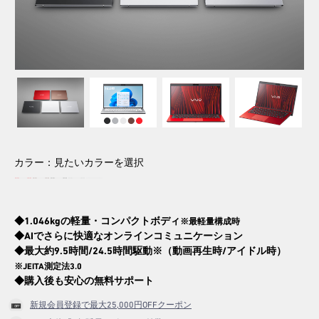
2026.6.18
【期間限定】アウトレットセー
ル！
今だけさらにお得なOUTLET SALE！
※2026/8/31（月）午前9:59まで
カラー：
見たいカラーを選択
◆1.046kgの軽量・コンパクトボディ
※最軽量構成時
◆AIでさらに快適なオンラインコミュニケーション
◆最大約9.5時間/24.5時間駆動※（動画再生時/アイドル時）
※JEITA測定法3.0
◆購入後も安心の無料サポート
新規会員登録で最大25,000円OFFクーポン