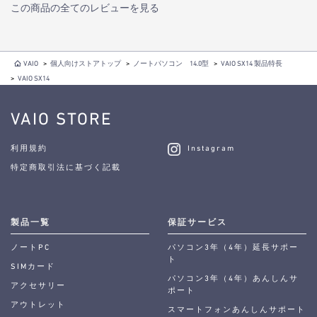
この商品の全てのレビューを見る
VAIO
>
個人向けストアトップ
>
ノートパソコン 14.0型
>
VAIO SX14 製品特長
>
VAIO SX14
VAIO STORE
利用規約
Instagram
特定商取引法に基づく記載
製品一覧
保証サービス
ノートPC
パソコン3年（4年）延長サポー
ト
SIMカード
パソコン3年（4年）あんしんサ
アクセサリー
ポート
アウトレット
スマートフォンあんしんサポート