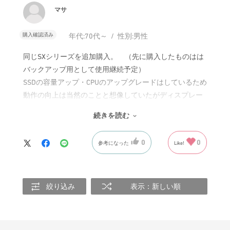
マサ
購入確認済み
年代:
70代～
性別:
男性
同じSXシリーズを追加購入。 （先に購入したものはは
バックアップ用として使用継続予定）
SSDの容量アップ・CPUのアップグレードはしているため
動作の向上は当然のことと想像していたがディスプレー
もよくなっていて先に購入したものを使う機会はまずな
続きを読む
さそうである。
0
0
参考になった
Like!
絞り込み
表示：新しい順