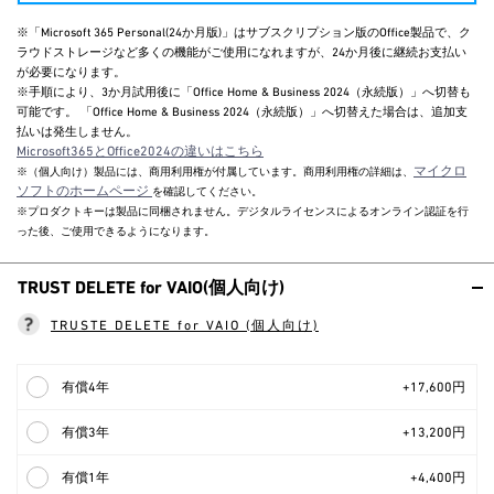
※「Microsoft 365 Personal(24か月版)」はサブスクリプション版のOffice製品で、ク
ラウドストレージなど多くの機能がご使用になれますが、24か月後に継続お支払い
が必要になります。
※手順により、3か月試用後に「Office Home & Business 2024（永続版）」へ切替も
可能です。 「Office Home & Business 2024（永続版）」へ切替えた場合は、追加支
払いは発生しません。
Microsoft365とOffice2024の違いはこちら
マイクロ
※（個人向け）製品には、商用利用権が付属しています。商用利用権の詳細は、
ソフトのホームページ
を確認してください。
※プロダクトキーは製品に同梱されません。デジタルライセンスによるオンライン認証を行
った後、ご使用できるようになります。
TRUST DELETE for VAIO(個人向け)
TRUSTE DELETE for VAIO (個人向け)
有償4年
+17,600円
有償3年
+13,200円
有償1年
+4,400円