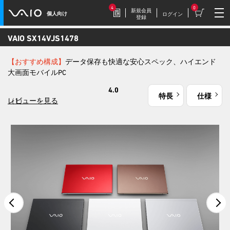
4
0
新規会員
個人向け
ログイン
登録
VAIO SX14
VJS1478
2026.7.17
【おすすめ構成】
データ保存も快適な安心スペック、ハイエンド
豪華特典付き！
大画面モバイルPC
特別価格の【VAIO F16 (VJF1618)】169,800円
（税込）
4.0
特長
仕様
（1）
レビューを見る
2026.7.9
【VAIOストア限定】トイ・スト
ーリーモデル登場！
VAIO F16/F14に、トイ・ストーリーモデル
が登場。
2026.7.9
毎週木曜更新！
今週だけの特別価格！VAIOストア WEEKLY
SALE