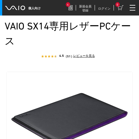
4
0
新規会員
個人向け
ログイン
登録
VAIO SX14専用レザーPCケー
2026.7.17
豪華特典付き！
ス
特別価格の【VAIO F16 (VJF1618)】169,800円
（税込）
4.5
レビューを見る
（51）
2026.7.9
【VAIOストア限定】トイ・スト
ーリーモデル登場！
VAIO F16/F14に、トイ・ストーリーモデル
が登場。
2026.7.9
毎週木曜更新！
今週だけの特別価格！VAIOストア WEEKLY
SALE