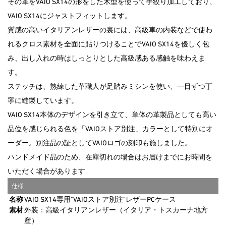
その革をVAIO SX14の形をした木型を使って手絞り加工しており、
VAIO SX14にジャストフィットします。
質感の高いイタリアンレザーの裏には、高級車の内装などで使わ
れるクロス素材を全面に貼りつけることでVAIO SX14を優しく包
み、出し入れの時はしっとりとした高級感ある感触を味わえま
す。
ステッチは、熟練した革職人が足踏みミシンを使い、一目ずつ丁
寧に縫製しています。
VAIO SX14本体のデザインを引き立て、単体の革製品としても高い
品位を感じられる色を「VAIOストア別注」カラーとして特別にオ
ーダー。別注品の証としてVAIOロゴの刻印も施しました。
ハンドメイド品のため、在庫切れの場合はお届けまでにお時間を
いただく場合があります
仕様
名称
VAIO SX14専用"VAIOストア別注"レザーPCケース
素材
外装：高級イタリアンレザー（イタリア・トスカーナ地方
産）