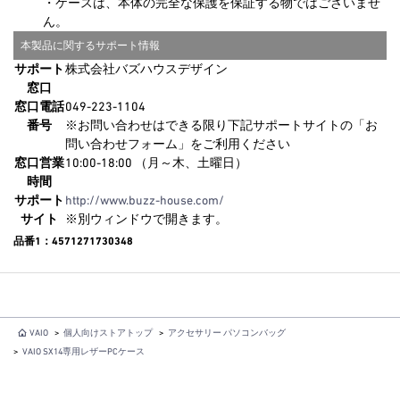
・ケースは、本体の完全な保護を保証する物ではございませ
ん。
本製品に関するサポート情報
サポート
株式会社バズハウスデザイン
窓口
窓口電話
049-223-1104
番号
※お問い合わせはできる限り下記サポートサイトの「お
問い合わせフォーム」をご利用ください
窓口営業
10:00-18:00 （月～木、土曜日）
時間
サポート
http://www.buzz-house.com/
サイト
※別ウィンドウで開きます。
品番1：4571271730348
VAIO
>
個人向けストアトップ
>
アクセサリー パソコンバッグ
>
VAIO SX14専用レザーPCケース