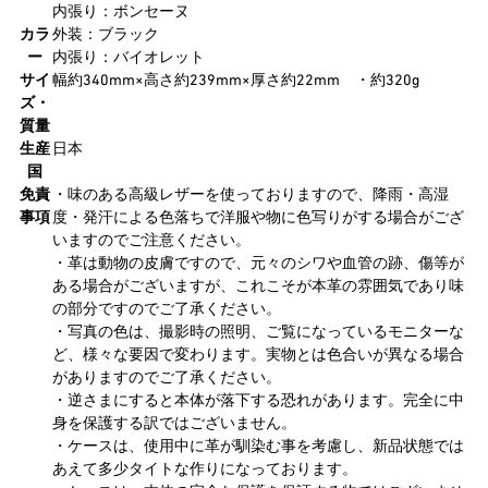
内張り：ボンセーヌ
カラ
外装：ブラック
ー
内張り：バイオレット
サイ
幅約340mm×高さ約239mm×厚さ約22mm ・約320g
ズ・
質量
生産
日本
国
免責
・味のある高級レザーを使っておりますので、降雨・高湿
事項
度・発汗による色落ちで洋服や物に色写りがする場合がござ
いますのでご注意ください。
・革は動物の皮膚ですので、元々のシワや血管の跡、傷等が
ある場合がございますが、これこそが本革の雰囲気であり味
の部分ですのでご了承ください。
・写真の色は、撮影時の照明、ご覧になっているモニターな
ど、様々な要因で変わります。実物とは色合いが異なる場合
がありますのでご了承ください。
・逆さまにすると本体が落下する恐れがあります。完全に中
身を保護する訳ではございません。
・ケースは、使用中に革が馴染む事を考慮し、新品状態では
あえて多少タイトな作りになっております。