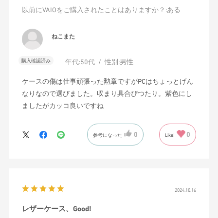
以前にVAIOをご購入されたことはありますか？
:ある
ねこまた
購入確認済み
年代:
50代
性別:
男性
ケースの傷は仕事頑張った勲章ですがPCはちょっとげん
なりなので選びました。収まり具合ぴつたり。紫色にし
ましたがカッコ良いですね
0
0
参考になった
Like!
2024.10.16
レザーケース、Good!