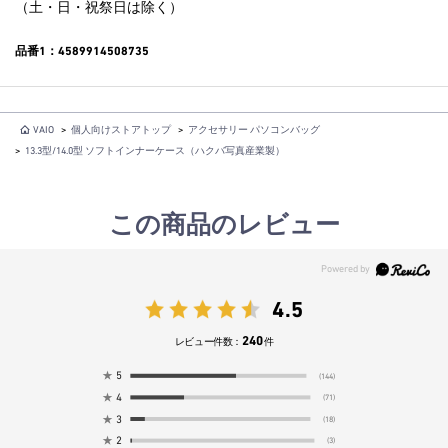
（土・日・祝祭日は除く）
品番1：4589914508735
VAIO
>
個人向けストアトップ
>
アクセサリー パソコンバッグ
>
13.3型/14.0型 ソフトインナーケース（ハクバ写真産業製）
この商品のレビュー
4.5
240
レビュー件数：
件
★
5
(144)
★
4
(71)
★
3
(18)
★
2
(3)