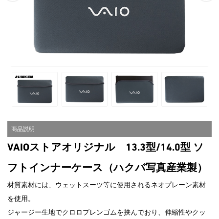
2026.6.18
【期間限定】アウトレットセー
ル！
今だけさらにお得なOUTLET SALE！
※2026/8/31（月）午前9:59まで
商品説明
VAIOストアオリジナル 13.3型/14.0型 ソ
フトインナーケース（ハクバ写真産業製）
材質素材には、ウェットスーツ等に使用されるネオプレーン素材
を使用。
ジャージー生地でクロロプレンゴムを挟んでおり、伸縮性やクッ