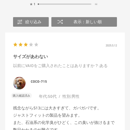
★
1
(4)
絞り込み
表示：新しい順
2025.5.12
サイズがあわない
以前にVAIOをご購入されたことはありますか？
:ある
COCO-715
購入確認済み
年代:
50代
性別:
男性
残念ながらS13には大きすぎて、ガバガバです。
ジャストフィットの製品を望みます。
また、石油系の化学臭がひどく、この臭いが抜けるまで
数日かかるのが難点です。