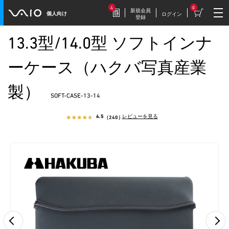
4
0
新規会員
個人向け
ログイン
登録
13.3型/14.0型 ソフトインナ
2026.7.17
豪華特典付き！
ーケース（ハクバ写真産業
特別価格の【VAIO F16 (VJF1618)】169,800円
（税込）
製）
SOFT-CASE-13-14
4.5
レビューを見る
（240）
2026.7.9
【VAIOストア限定】トイ・スト
ーリーモデル登場！
VAIO F16/F14に、トイ・ストーリーモデル
が登場。
2026.7.9
毎週木曜更新！
今週だけの特別価格！VAIOストア WEEKLY
SALE