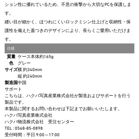
ション性に優れているため、不意の衝撃から大切なPCを保護しま
す。
縫い目が細かく、ほつれにくいロックミシン仕上げと収納性・保
護性を備えた蓋つきのデザインにより、長らくご愛用いただけま
す。
仕様
質量
ケース本体約165g
色
グレー
サイズ
横 約340mm
縦 約240mm
製造国
中国
サポート
こちらは、ハクバ写真産業株式会社が製造およびサポートを行う
製品です。
本製品に関するお問い合わせは下記までお願いいたします。
ハクバ写真産業株式会社
ハクバ物流株式会社 受注センター
TEL : 0568-85-0898
受付時間：平日 9:00～17:00