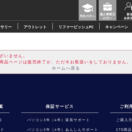
個人事業主
新
学生の方へ
の方へ
会員
セサリー
アウトレット
リファービッシュPC
キャンペーン
ざいません。
商品ページは販売終了か、ただ今お取扱いをしておりません。
ホームへ戻る
覧
保証サービス
ご利
C
パソコン3年（4年）延長サポート
ご購入
ード
パソコン3年（4年）あんしんサポート
CTO商