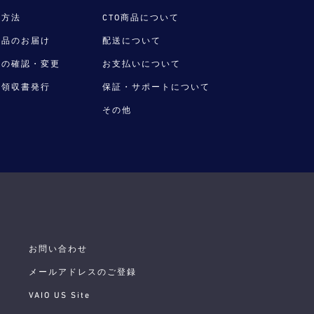
毎週木曜更新！
い方法
CTO商品について
今週だけの特別価格！VAIOストア WEEKLY
SALE
商品のお届け
配送について
後の確認・変更
お支払いについて
・領収書発行
保証・サポートについて
2026.6.18
【期間限定】アウトレットセー
その他
ル！
今だけさらにお得なOUTLET SALE！
※2026/8/31（月）午前9:59まで
お問い合わせ
メールアドレスのご登録
VAIO US Site