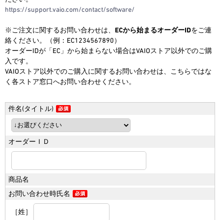
https://support.vaio.com/contact/software/
※ご注文に関するお問い合わせは、
ECから始まるオーダーID
をご連
2026.6.18
絡ください。（例：EC1234567890）
【期間限定】アウトレットセー
オーダーIDが「EC」から始まらない場合はVAIOストア以外でのご購
ル！
入です。
今だけさらにお得なOUTLET SALE！
VAIOストア以外でのご購入に関するお問い合わせは、こちらではな
※2026/8/31（月）午前9:59まで
く各ストア窓口へお問い合わせください。
件名(タイトル)
オーダーＩＤ
商品名
お問い合わせ時氏名
［姓］