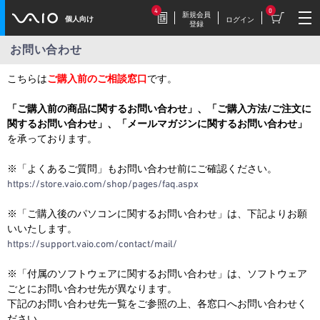
4
0
新規会員
個人向け
ログイン
登録
お問い合わせ
2026.7.17
こちらは
ご購入前のご相談窓口
です。
豪華特典付き！
特別価格の【VAIO F16 (VJF1618)】169,800円
「ご購入前の商品に関するお問い合わせ」、「ご購入方法/ご注文に
（税込）
関するお問い合わせ」、「メールマガジンに関するお問い合わせ」
を承っております。
※「よくあるご質問」もお問い合わせ前にご確認ください。
2026.7.9
https://store.vaio.com/shop/pages/faq.aspx
【VAIOストア限定】トイ・スト
ーリーモデル登場！
※「ご購入後のパソコンに関するお問い合わせ」は、下記よりお願
VAIO F16/F14に、トイ・ストーリーモデル
いいたします。
が登場。
https://support.vaio.com/contact/mail/
※「付属のソフトウェアに関するお問い合わせ」は、ソフトウェア
2026.7.9
毎週木曜更新！
ごとにお問い合わせ先が異なります。
下記のお問い合わせ先一覧をご参照の上、各窓口へお問い合わせく
今週だけの特別価格！VAIOストア WEEKLY
SALE
ださい。