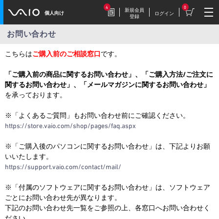
4
0
新規会員
個人向け
ログイン
登録
お問い合わせ
2026.7.17
こちらは
ご購入前のご相談窓口
です。
豪華特典付き！
特別価格の【VAIO F16 (VJF1618)】169,800円
「ご購入前の商品に関するお問い合わせ」、「ご購入方法/ご注文に
（税込）
関するお問い合わせ」、「メールマガジンに関するお問い合わせ」
を承っております。
※「よくあるご質問」もお問い合わせ前にご確認ください。
2026.7.9
https://store.vaio.com/shop/pages/faq.aspx
【VAIOストア限定】トイ・スト
ーリーモデル登場！
※「ご購入後のパソコンに関するお問い合わせ」は、下記よりお願
VAIO F16/F14に、トイ・ストーリーモデル
いいたします。
が登場。
https://support.vaio.com/contact/mail/
※「付属のソフトウェアに関するお問い合わせ」は、ソフトウェア
2026.7.9
毎週木曜更新！
ごとにお問い合わせ先が異なります。
下記のお問い合わせ先一覧をご参照の上、各窓口へお問い合わせく
今週だけの特別価格！VAIOストア WEEKLY
SALE
ださい。