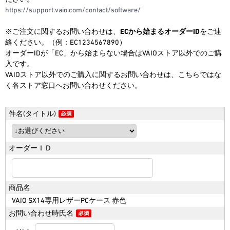
https://support.vaio.com/contact/software/
※ご注文に関するお問い合わせは、
ECから始まるオーダーID
をご連
2026.6.18
絡ください。（例：EC1234567890）
【期間限定】アウトレットセー
オーダーIDが「EC」から始まらない場合はVAIOストア以外でのご購
ル！
入です。
今だけさらにお得なOUTLET SALE！
VAIOストア以外でのご購入に関するお問い合わせは、こちらではな
※2026/8/31（月）午前9:59まで
く各ストア窓口へお問い合わせください。
件名(タイトル)
オーダーＩＤ
商品名
VAIO SX14専用レザーPCケース 赤色
お問い合わせ時氏名