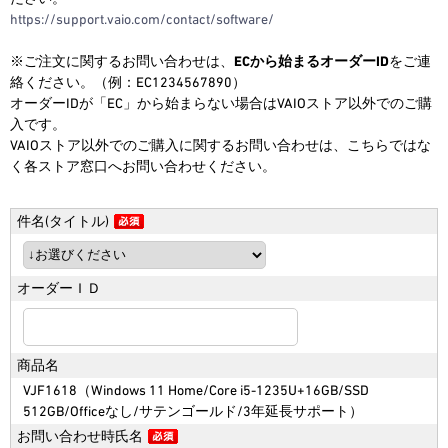
https://support.vaio.com/contact/software/
※ご注文に関するお問い合わせは、
ECから始まるオーダーID
をご連
2026.6.18
絡ください。（例：EC1234567890）
【期間限定】アウトレットセー
オーダーIDが「EC」から始まらない場合はVAIOストア以外でのご購
ル！
入です。
今だけさらにお得なOUTLET SALE！
VAIOストア以外でのご購入に関するお問い合わせは、こちらではな
※2026/8/31（月）午前9:59まで
く各ストア窓口へお問い合わせください。
件名(タイトル)
オーダーＩＤ
商品名
VJF1618（Windows 11 Home/Core i5-1235U+16GB/SSD
512GB/Officeなし/サテンゴールド/3年延長サポート）
お問い合わせ時氏名