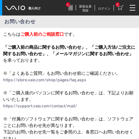
4
0
新規会員
個人向け
ログイン
登録
お問い合わせ
2026.7.17
こちらは
ご購入前のご相談窓口
です。
豪華特典付き！
特別価格の【VAIO F16 (VJF1618)】169,800円
「ご購入前の商品に関するお問い合わせ」、「ご購入方法/ご注文に
（税込）
関するお問い合わせ」、「メールマガジンに関するお問い合わせ」
を承っております。
※「よくあるご質問」もお問い合わせ前にご確認ください。
2026.7.9
https://store.vaio.com/shop/pages/faq.aspx
【VAIOストア限定】トイ・スト
ーリーモデル登場！
※「ご購入後のパソコンに関するお問い合わせ」は、下記よりお願
VAIO F16/F14に、トイ・ストーリーモデル
いいたします。
が登場。
https://support.vaio.com/contact/mail/
※「付属のソフトウェアに関するお問い合わせ」は、ソフトウェア
2026.7.9
毎週木曜更新！
ごとにお問い合わせ先が異なります。
下記のお問い合わせ先一覧をご参照の上、各窓口へお問い合わせく
今週だけの特別価格！VAIOストア WEEKLY
SALE
ださい。