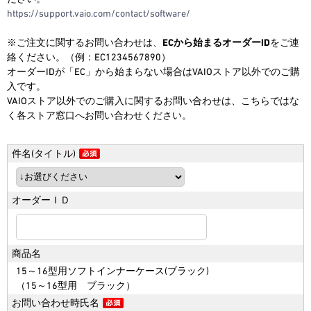
https://support.vaio.com/contact/software/
※ご注文に関するお問い合わせは、
ECから始まるオーダーID
をご連
2026.6.18
絡ください。（例：EC1234567890）
【期間限定】アウトレットセー
オーダーIDが「EC」から始まらない場合はVAIOストア以外でのご購
ル！
入です。
今だけさらにお得なOUTLET SALE！
VAIOストア以外でのご購入に関するお問い合わせは、こちらではな
※2026/8/31（月）午前9:59まで
く各ストア窓口へお問い合わせください。
件名(タイトル)
オーダーＩＤ
商品名
15～16型用ソフトインナーケース(ブラック)
（15～16型用 ブラック）
お問い合わせ時氏名