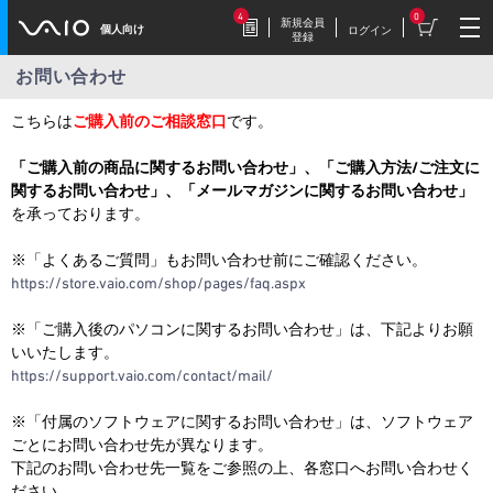
4
0
新規会員
個人向け
ログイン
登録
お問い合わせ
2026.7.17
こちらは
ご購入前のご相談窓口
です。
豪華特典付き！
特別価格の【VAIO F16 (VJF1618)】169,800円
「ご購入前の商品に関するお問い合わせ」、「ご購入方法/ご注文に
（税込）
関するお問い合わせ」、「メールマガジンに関するお問い合わせ」
を承っております。
※「よくあるご質問」もお問い合わせ前にご確認ください。
2026.7.9
https://store.vaio.com/shop/pages/faq.aspx
【VAIOストア限定】トイ・スト
ーリーモデル登場！
※「ご購入後のパソコンに関するお問い合わせ」は、下記よりお願
VAIO F16/F14に、トイ・ストーリーモデル
いいたします。
が登場。
https://support.vaio.com/contact/mail/
※「付属のソフトウェアに関するお問い合わせ」は、ソフトウェア
2026.7.9
毎週木曜更新！
ごとにお問い合わせ先が異なります。
下記のお問い合わせ先一覧をご参照の上、各窓口へお問い合わせく
今週だけの特別価格！VAIOストア WEEKLY
SALE
ださい。