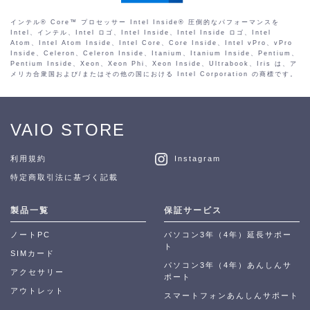
インテル® Core™ プロセッサー Intel Inside® 圧倒的なパフォーマンスを
Intel、インテル、Intel ロゴ、Intel Inside、Intel Inside ロゴ、Intel
Atom、Intel Atom Inside、Intel Core、Core Inside、Intel vPro、vPro
Inside、Celeron、Celeron Inside、Itanium、Itanium Inside、Pentium、
Pentium Inside、Xeon、Xeon Phi、Xeon Inside、Ultrabook、Iris は、ア
メリカ合衆国および/またはその他の国における Intel Corporation の商標です。
VAIO STORE
利用規約
Instagram
特定商取引法に基づく記載
製品一覧
保証サービス
ノートPC
パソコン3年（4年）延長サポー
ト
SIMカード
パソコン3年（4年）あんしんサ
アクセサリー
ポート
アウトレット
スマートフォンあんしんサポート