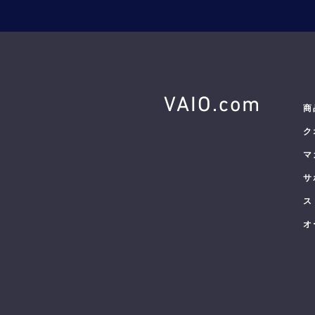
VAIO.com
商
ク
マ
サ
ス
オ