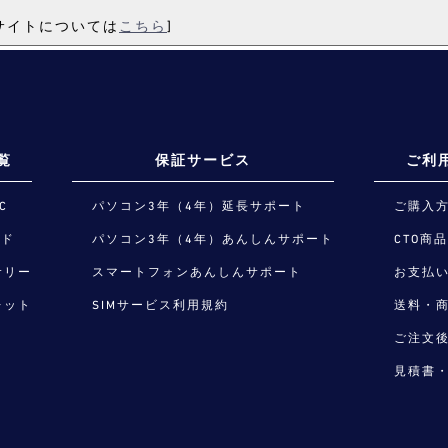
ーサイトについては
こちら
]
覧
保証サービス
ご利
C
パソコン3年（4年）延長サポート
ご購入
ード
パソコン3年（4年）あんしんサポート
CTO商
サリー
スマートフォンあんしんサポート
お支払
レット
SIMサービス利用規約
送料・
ご注文
見積書