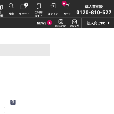
0
購入前相談
0120-810-527
規
ご利用
検索
サポート
ログイン
カート
登録
ガイド
NEWS
4
法人向けPC
Instagram
2026.7.17
豪華特典付き！
特別価格の【VAIO F16 (VJF1618)】169,800
円（税込）
2026.7.9
【VAIOストア限定】トイ・スト
ーリーモデル登場！
VAIO F16/F14に、トイ・ストーリーモデル
が登場。
2026.7.9