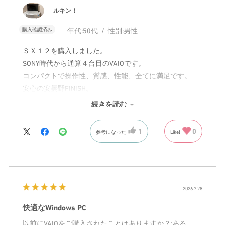
ルキン！
購入確認済み
年代:
50代
性別:
男性
ＳＸ１２を購入しました。
SONY時代から通算４台目のVAIOです。
コンパクトで操作性、質感、性能、全てに満足です。
安心の安曇野FINISH。
長く使えそうです。
続きを読む
1
0
参考になった
Like!
2026.7.28
快適なWindows PC
以前にVAIOをご購入されたことはありますか？
:ある