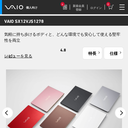
4
0
新規会員
個人向け
ログイン
登録
VAIO SX12
VJS1278
2026.7.17
気軽に持ち歩けるボディと、どんな環境でも安心して使える堅牢
豪華特典付き！
性を両立
特別価格の【VAIO F16 (VJF1618)】169,800円
（税込）
4.8
特長
仕様
（60）
レビューを見る
2026.7.9
【VAIOストア限定】トイ・スト
ーリーモデル登場！
VAIO F16/F14に、トイ・ストーリーモデル
が登場。
2026.7.9
毎週木曜更新！
今週だけの特別価格！VAIOストア WEEKLY
SALE