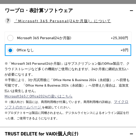
ワープロ・表計算ソフトウェア
「Microsoft 365 Personal(24か月版)」について
Microsoft 365 Personal(24か月版)
+25,300円
Office なし
+0円
※「Microsoft 365 Personal(24か月版)」はサブスクリプション版のOffice製品で、ク
ラウドストレージなど多くの機能がご使用になれますが、24か月後に継続お支払い
が必要になります。
※手順により、3か月試用後に「Office Home & Business 2024（永続版）」へ切替も
可能です。 「Office Home & Business 2024（永続版）」へ切替えた場合は、追加支
払いは発生しません。
Microsoft365とOffice2024の違いはこちら
マイクロ
※（個人向け）製品には、商用利用権が付属しています。商用利用権の詳細は、
ソフトのホームページ
を確認してください。
※プロダクトキーは製品に同梱されません。デジタルライセンスによるオンライン認証を行
った後、ご使用できるようになります。
TRUST DELETE for VAIO(個人向け)