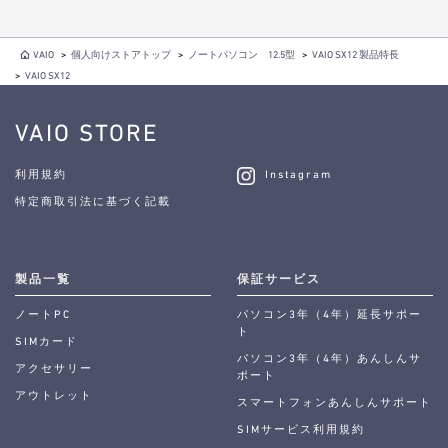
VAIO
>
個人向けストアトップ
>
ノートパソコン 12.5型
>
VAIO SX12 製品特長
>
VAIO SX12
VAIO STORE
利用規約
Instagram
特定商取引法に基づく記載
製品一覧
保証サービス
ノートPC
パソコン3年（4年）延長サポー
ト
SIMカード
パソコン3年（4年）あんしんサ
アクセサリー
ポート
アウトレット
スマートフォンあんしんサポート
SIMサービス利用規約