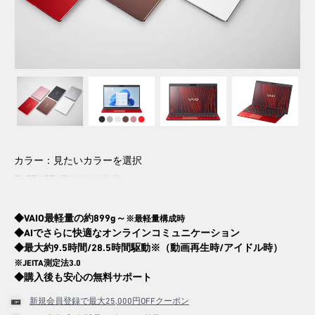
2026.6.18
【期間限定】アウトレットセー
ル！
今だけさらにお得なOUTLET SALE！
※2026/8/31（月）午前9:59まで
カラー：
見たいカラーを選択
◆VAIO最軽量の約899g～
※最軽量構成時
◆AIでさらに快適なオンラインコミュニケーション
◆最大約9.5時間/28.5時間駆動※（動画再生時/アイドル時）
※JEITA測定法3.0
◆購入後も安心の無料サポート
新規会員登録で最大25,000円OFFクーポン