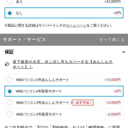
あり
+22,000円
なし
+0円
※製品に関する詳細はサイバーリンクの
ホームページ
をご覧ください。
サポート・サービス
保証
落下破損や火災、水こぼし等もカバーする【あんしんサ
ポート】！
VAIOパソコン4年あんしんサポート
+15,000円
VAIOパソコン4年延長サポート
+0円
VAIOパソコン3年あんしんサポート
+5,000円
VAIOパソコン3年延長サポート
-6,000円
※ご注文時点で、下記の「契約約款」および「修理規約」に同意