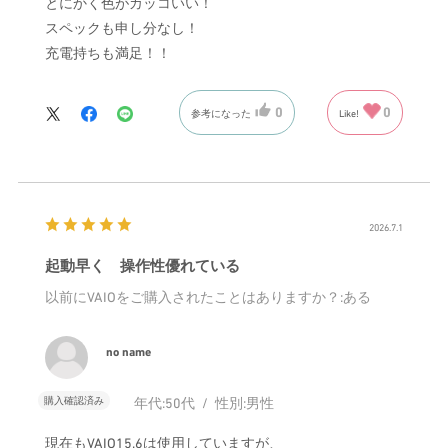
とにかく色がカッコいい！
スペックも申し分なし！
充電持ちも満足！！
0
0
参考になった
Like!
2026.7.1
起動早く 操作性優れている
以前にVAIOをご購入されたことはありますか？
:ある
no name
購入確認済み
年代:
50代
性別:
男性
現在もVAIO15.6は使用していますが、