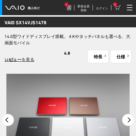
4
0
新規会員
個人向け
ログイン
登録
VAIO SX14
VJS1478
2026.7.17
14.0型ワイドディスプレイ搭載。４Kやタッチパネルも選べる、大
豪華特典付き！
画面モバイル
特別価格の【VAIO F16 (VJF1618)】169,800円
（税込）
4.8
特長
仕様
（43）
レビューを見る
2026.7.9
【VAIOストア限定】トイ・スト
ーリーモデル登場！
VAIO F16/F14に、トイ・ストーリーモデル
が登場。
2026.7.9
毎週木曜更新！
今週だけの特別価格！VAIOストア WEEKLY
SALE