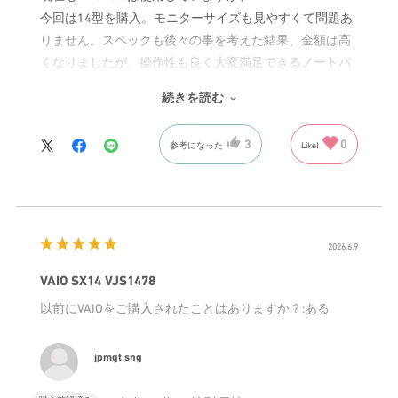
今回は14型を購入。モニターサイズも見やすくて問題あ
りません。スペックも後々の事を考えた結果、金額は高
くなりましたが、操作性も良く大変満足できるノートパ
ソコンです。
続きを読む
さらに持ち運びも楽になりました。あとは耐久性に期待
したいです。
3
0
参考になった
Like!
2026.6.9
VAIO SX14 VJS1478
以前にVAIOをご購入されたことはありますか？
:ある
jpmgt.sng