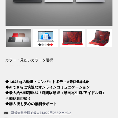
2026.6.18
【期間限定】アウトレットセー
ル！
今だけさらにお得なOUTLET SALE！
※2026/8/31（月）午前9:59まで
カラー：
見たいカラーを選択
◆1.046kgの軽量・コンパクトボディ
※最軽量構成時
◆AIでさらに快適なオンラインコミュニケーション
◆最大約9.5時間/24.5時間駆動※（動画再生時/アイドル時）
※JEITA測定法3.0
◆購入後も安心の無料サポート
新規会員登録で最大25,000円OFFクーポン