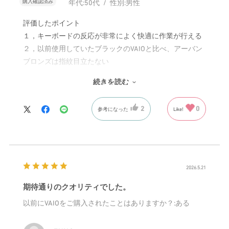
購入確認済み
年代:
50代
性別:
男性
評価したポイント
１，キーボードの反応が非常によく快適に作業が行える
２，以前使用していたブラックのVAIOと比べ、アーバン
ブロンズは指紋目立たない
３，メモリを16Gにしたため、写真・動画を複数立ち上
続きを読む
げても作業スピードが低下しない
2
0
参考になった
Like!
2026.5.21
期待通りのクオリティでした。
以前にVAIOをご購入されたことはありますか？
:ある