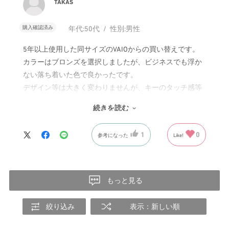
TAKAS
購入確認済み
年代:
50代
性別:
男性
5年以上使用した同サイズのVAIOからの買い替えです。
カラーはブロンズを選択しましたが、ビジネスでも浮か
ない落ち着いた色で良かったです。
デザイン等は大きく変わりませんが、キーのタッチ感等
が向上していて使用していてストレスが全くありませ
続きを読む
ん。
1
0
参考になった
Like!
もっと見る
絞り込み
表示：新しい順