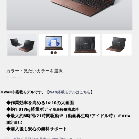
2026.6.18
【期間限定】アウトレットセー
ル！
今だけさらにお得なOUTLET SALE！
※2026/8/31（月）午前9:59まで
カラー：
見たいカラーを選択
※WAN非搭載モデルです。【
WAN搭載モデルはこちら
】
◆作業効率を高める16:10の大画面
◆約1.019kg軽量ボディ
※最軽量構成時
◆最大約8時間/21時間駆動※（動画再生時/アイドル時）
※JEITA
測定法3.0
◆購入後も安心の無料サポート