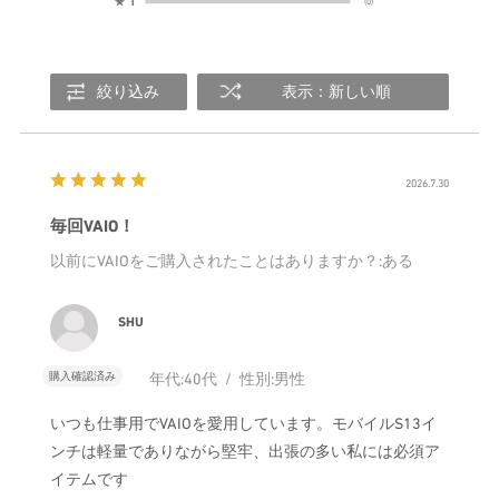
★
1
(0)
絞り込み
表示：新しい順
2026.7.30
毎回VAIO！
以前にVAIOをご購入されたことはありますか？
:ある
SHU
購入確認済み
年代:
40代
性別:
男性
いつも仕事用でVAIOを愛用しています。モバイルS13イ
ンチは軽量でありながら堅牢、出張の多い私には必須ア
イテムです