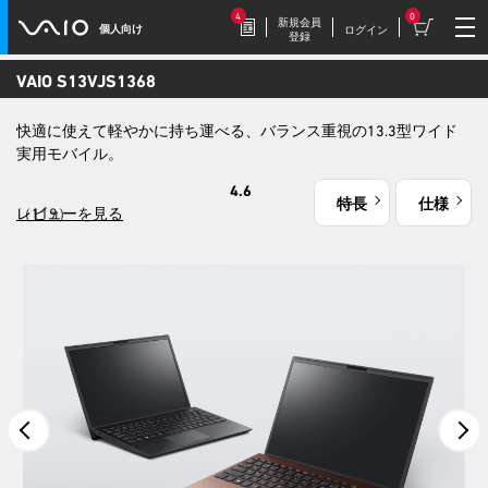
4
0
新規会員
個人向け
ログイン
登録
VAIO S13
VJS1368
2026.7.17
快適に使えて軽やかに持ち運べる、バランス重視の13.3型ワイド
豪華特典付き！
実用モバイル。
特別価格の【VAIO F16 (VJF1618)】169,800円
（税込）
4.6
特長
仕様
（119）
レビューを見る
2026.7.9
【VAIOストア限定】トイ・スト
ーリーモデル登場！
VAIO F16/F14に、トイ・ストーリーモデル
が登場。
2026.7.9
毎週木曜更新！
今週だけの特別価格！VAIOストア WEEKLY
SALE