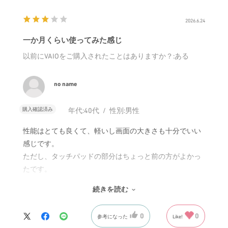
2026.6.24
一か月くらい使ってみた感じ
以前にVAIOをご購入されたことはありますか？
:ある
no name
購入確認済み
年代:
40代
性別:
男性
性能はとても良くて、軽いし画面の大きさも十分でいい
感じです。
ただし、タッチパッドの部分はちょっと前の方がよかっ
たです。
言語化難しいのですが、ちょっとひっかかるというか反
続きを読む
応がずれるというかそこが残念ポイントです。
仕事で使ってますが、満足はしてます。
0
0
参考になった
Like!
タッチパッドの分だけ評価は☆３つにしました。