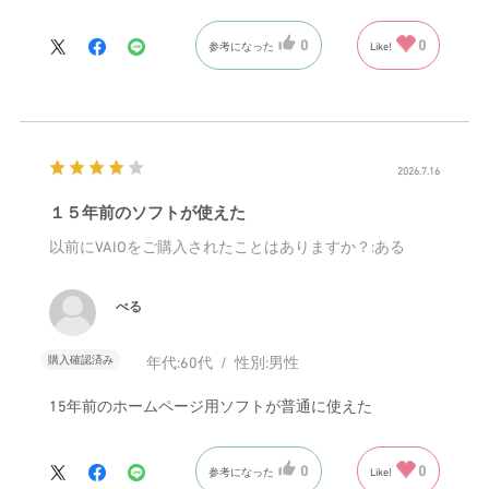
0
0
参考になった
Like!
2026.7.16
１５年前のソフトが使えた
以前にVAIOをご購入されたことはありますか？
:ある
べる
購入確認済み
年代:
60代
性別:
男性
15年前のホームページ用ソフトが普通に使えた
0
0
参考になった
Like!